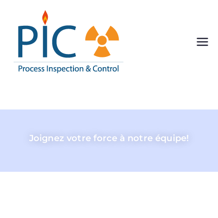
Pic
Process Inspection
& Control
Inspect
ion
Joignez votre force à notre équipe!