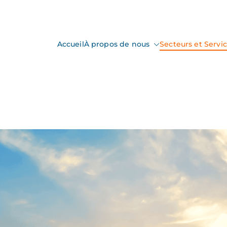
Accueil
À propos de nous
Secteurs et Servi
nspection
ction & Control