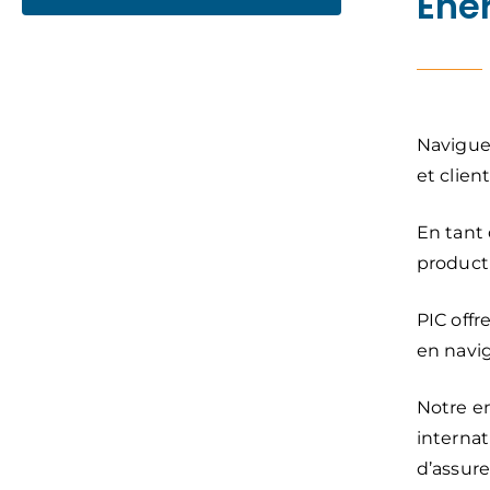
Ene
Navigue
et client
En tant 
producti
PIC offr
en navi
Notre en
internat
d’assure