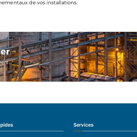
nementaux de vos installations.
ler
ment
apides
Services